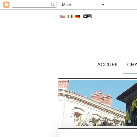
--
--
--
ACCUEIL
CH