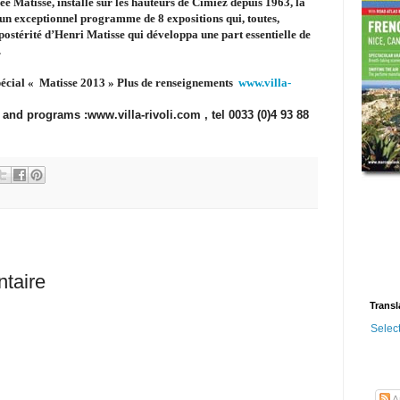
e Matisse, installé sur les hauteurs de Cimiez depuis 1963, la
 un exceptionnel programme de 8 expositions qui, toutes,
a postérité d’Henri Matisse qui développa une part essentielle de
.
 spécial « Matisse 2013 » Plus de renseignements
www.villa-
and programs :www.villa-rivoli.com , tel 0033 (0)4 93 88
taire
Transl
Selec
Ar