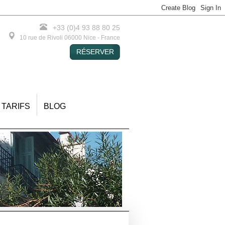
+33 (0)4 93 88 80 25
-
-
10 rue de Rivoli
06000
Nice
-
France
RÉSERVER
TARIFS
BLOG