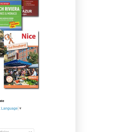
ate
t Language
▼
ticles