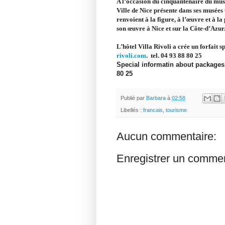
A l’occasion du cinquantenaire du musé
Ville de Nice présente dans ses musées
renvoient à la figure, à l’œuvre et à l
son œuvre à Nice et sur la Côte-d’Azur
L’hôtel Villa Rivoli a crée un forfait
rivoli.com
.
tel. 04 93 88 80 25
Special informatin about packages 
80 25
Publié par
Barbara
à
02:58
Libellés :
francais
,
tourisme
Aucun commentaire:
Enregistrer un commen